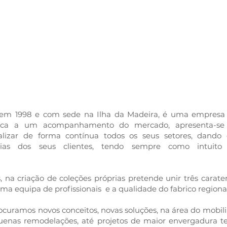
esa
a em 1998 e com sede na Ilha da Madeira, é uma empres
dica a um acompanhamento do mercado, apresenta-se 
izar de forma contínua todos os seus setores, dando d
cias dos seus clientes, tendo sempre como intuito
 na criação de coleções próprias pretende unir três carater
ma equipa de profissionais e a qualidade do fabrico regional
ocuramos novos conceitos, novas soluções, na área do mobili
enas remodelações, até projetos de maior envergadura te